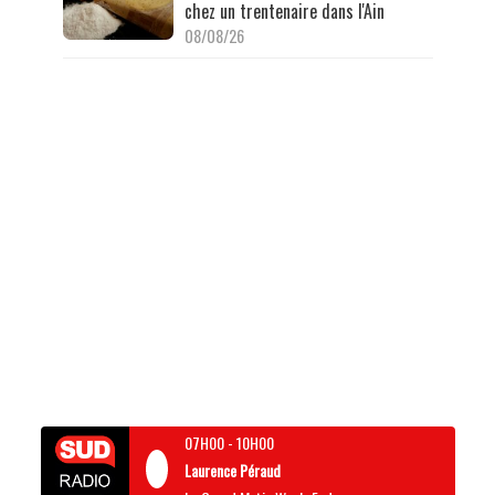
chez un trentenaire dans l'Ain
08/08/26
07H00
-
10H00
Laurence Péraud