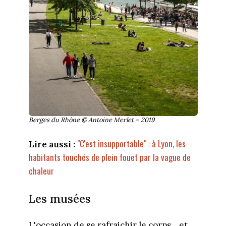
Berges du Rhône © Antoine Merlet – 2019
"C'est insupportable" : à Lyon, les
Lire aussi :
habitants touchés de plein fouet par la vague de
chaleur
Les musées
L'occasion de se rafraichir le corps... et