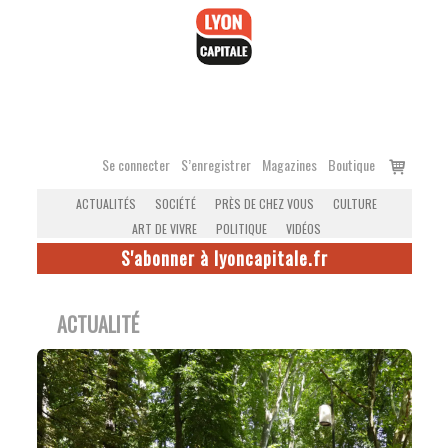
Accéder
au
contenu
Voir
Se connecter
S’enregistrer
Magazines
Boutique
le
ACTUALITÉS
SOCIÉTÉ
PRÈS DE CHEZ VOUS
CULTURE
panier
ART DE VIVRE
POLITIQUE
VIDÉOS
S'abonner à lyoncapitale.fr
ACTUALITÉ