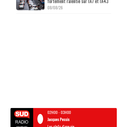
fortement ralentie sur l'A7 et l'A43
08/08/26
02H00
-
03H00
Jacques Pessis
Les clefs d'une vie