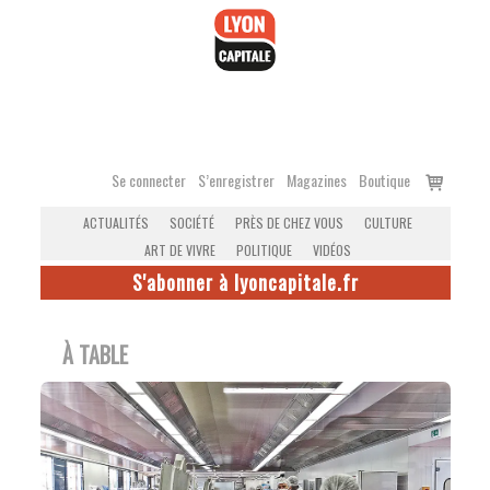
Accéder
au
contenu
Voir
Se connecter
S’enregistrer
Magazines
Boutique
le
ACTUALITÉS
SOCIÉTÉ
PRÈS DE CHEZ VOUS
CULTURE
panier
ART DE VIVRE
POLITIQUE
VIDÉOS
S'abonner à lyoncapitale.fr
À TABLE