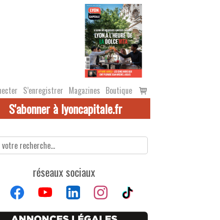
Voir
necter
S’enregistrer
Magazines
Boutique
le
S'abonner à lyoncapitale.fr
panier
réseaux sociaux