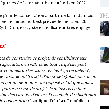
 légumes de la ferme urbaine à horizon 2027.
D'HE
e grande concertation à partir de la fin du mois
oirée de lancement est prévue le mercredi 26
ril Dion, essayiste et réalisateur très engagé
nt"
ts de construire ce projet, de sensibiliser aux
l'agriculture en ville et de tout ce qu'elle peut
t vraiment un territoire résilient qu'on défend
",
et à Caluire. "
Il s'agit d'un projet global, puisqu'un
Lyon notamment nous ont opposé le fait que nous à
 porter ce type de projet. Je m'inscris en faux,
mble des parents d'élèves, l'ensemble des habitants
de concertation",
souligne l'élu Les Républicains.