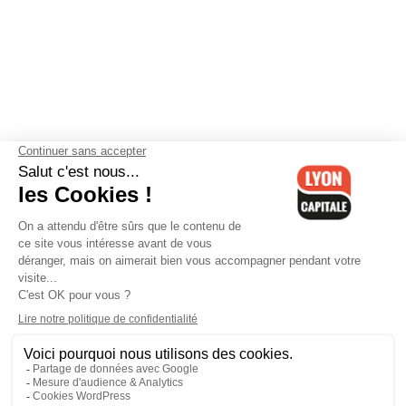
Contactez-nous
-
Mentions légales
-
CGV
-
Politique de
confidentialité
-
Gestion des cookies
-
Lyon Capitale TV
-
Archives
Lyon Capitale