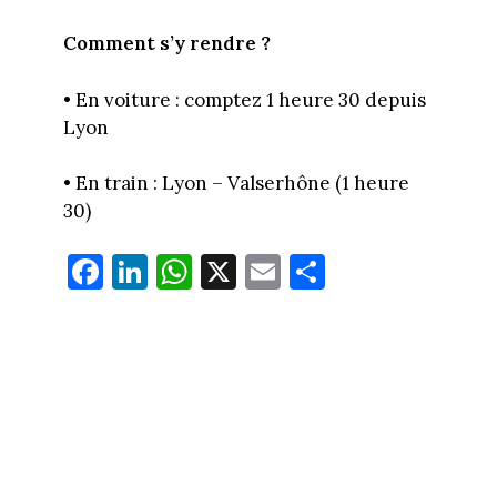
Comment s’y rendre ?
• En voiture : comptez 1 heure 30 depuis
Lyon
• En train : Lyon – Valserhône (1 heure
30)
Fa
Li
W
X
E
Pa
ce
nk
ha
m
rt
bo
ed
ts
ail
ag
ok
In
Ap
er
p