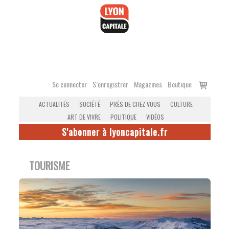
Accéder
au
contenu
Voir
Se connecter
S’enregistrer
Magazines
Boutique
le
ACTUALITÉS
SOCIÉTÉ
PRÈS DE CHEZ VOUS
CULTURE
panier
ART DE VIVRE
POLITIQUE
VIDÉOS
S'abonner à lyoncapitale.fr
TOURISME