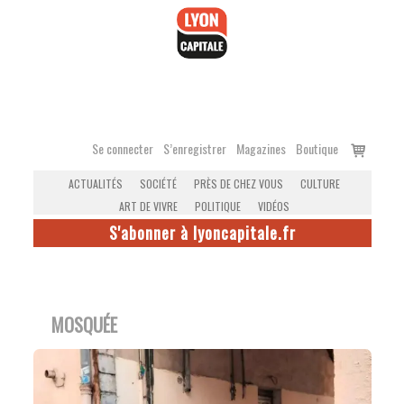
Accéder
au
contenu
Voir
Se connecter
S’enregistrer
Magazines
Boutique
le
ACTUALITÉS
SOCIÉTÉ
PRÈS DE CHEZ VOUS
CULTURE
panier
ART DE VIVRE
POLITIQUE
VIDÉOS
S'abonner à lyoncapitale.fr
MOSQUÉE