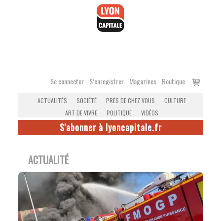
Accéder
au
contenu
Voir
Se connecter
S’enregistrer
Magazines
Boutique
le
ACTUALITÉS
SOCIÉTÉ
PRÈS DE CHEZ VOUS
CULTURE
panier
ART DE VIVRE
POLITIQUE
VIDÉOS
S'abonner à lyoncapitale.fr
ACTUALITÉ