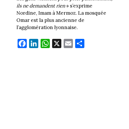
ils ne demandent rien
» s’exprime
Nordine, Imam à Mermoz. La mosquée
Omar est la plus ancienne de
l’agglomération lyonnaise.
Fa
Li
W
X
E
Pa
ce
nk
ha
m
rt
bo
ed
ts
ail
ag
ok
In
Ap
er
p