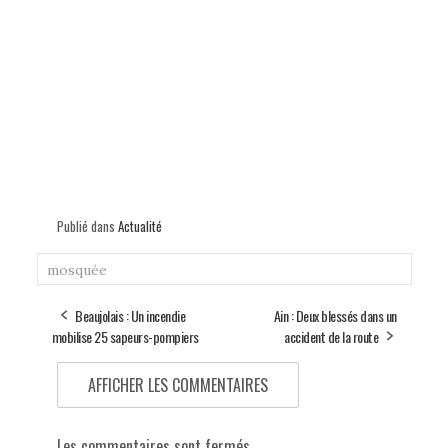
Publié dans
Actualité
mosquée
Beaujolais : Un incendie
Ain : Deux blessés dans un
mobilise 25 sapeurs-pompiers
accident de la route
AFFICHER LES COMMENTAIRES
Les commentaires sont fermés