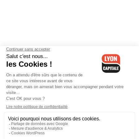
Contactez-nous
-
Mentions légales
-
CGV
-
Politique de
confidentialité
-
Gestion des cookies
-
Lyon Capitale TV
-
Archives
Lyon Capitale