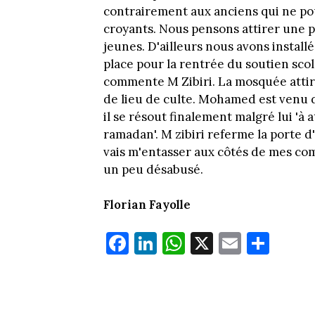
contrairement aux anciens qui ne po
croyants. Nous pensons attirer une p
jeunes. D'ailleurs nous avons install
place pour la rentrée du soutien scol
commente M Zibiri. La mosquée attire
de lieu de culte. Mohamed est venu d
il se résout finalement malgré lui 'à
ramadan'. M zibiri referme la porte d'e
vais m'entasser aux côtés de mes com
un peu désabusé.
Florian Fayolle
Fa
Li
W
X
E
Pa
ce
nk
ha
m
rt
bo
ed
ts
ail
ag
ok
In
Ap
er