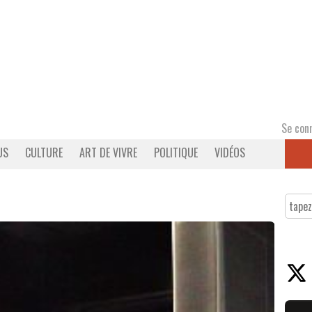
Se con
US
CULTURE
ART DE VIVRE
POLITIQUE
VIDÉOS