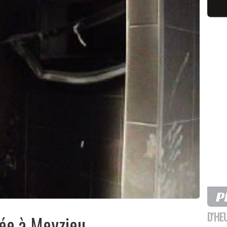
D'HE
ée à Meyzieu