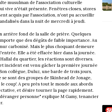
ulte musulman de l'association culturelle
 vive n'était présente. Fenêtres closes, stores
nt acquis par l'association, n'ont pu accueillir
 vandalisés dans la nuit de mercredi à jeudi.
 arrière fond de la salle de prière. Quelques
omporte que des dégâts de faible importance. Au
e mur carbonisé. Mais le plus choquant demeure
d'entrée. Elle a été effacée hier dans la journée.
Hallal du quartier, les réactions sont diverses.
Cet incident est venu gâcher la première journée
Son collègue, Duluz, une barde de trois jours,
'que se sont des groupes de Skinhead de Jonage,
e le coup'. A peu près tout le monde aux abords
ctative, et désire tourner la page rapidement.
ns déranger personne" explique M Gamy, tenancier
r.