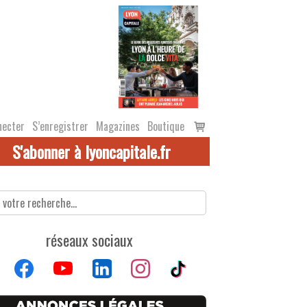
Voir
necter
S’enregistrer
Magazines
Boutique
le
S'abonner à lyoncapitale.fr
panier
réseaux sociaux