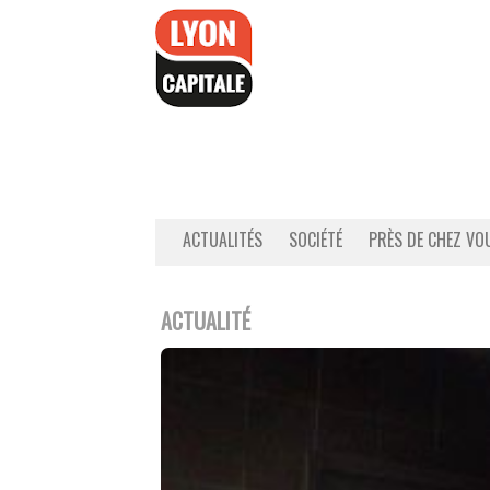
Accéder
au
contenu
ACTUALITÉS
SOCIÉTÉ
PRÈS DE CHEZ VO
ACTUALITÉ