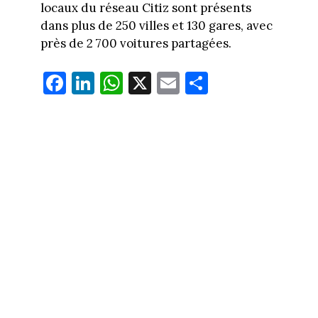
locaux du réseau Citiz sont présents
dans plus de 250 villes et 130 gares, avec
près de 2 700 voitures partagées.
Fa
Li
W
X
E
Pa
ce
nk
ha
m
rt
bo
ed
ts
ail
ag
ok
In
Ap
er
p