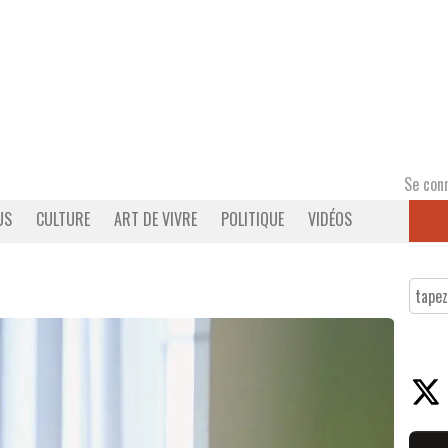
Se con
US
CULTURE
ART DE VIVRE
POLITIQUE
VIDÉOS