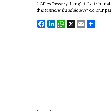
à Gilles Rossary-Lenglet. Le tribunal 
d"
intentions frauduleuses
" de leur par
Fa
Li
W
X
E
Pa
ce
nk
ha
m
rt
bo
ed
ts
ail
ag
ok
In
Ap
er
p