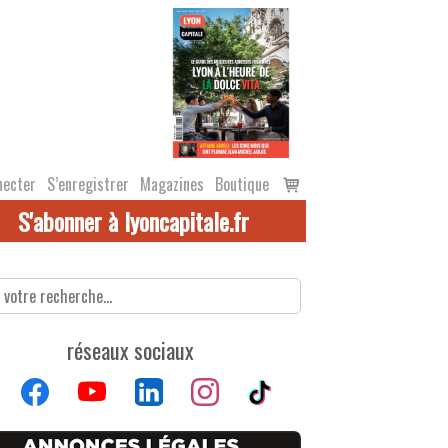
Voir
necter
S’enregistrer
Magazines
Boutique
le
S'abonner à lyoncapitale.fr
panier
réseaux sociaux