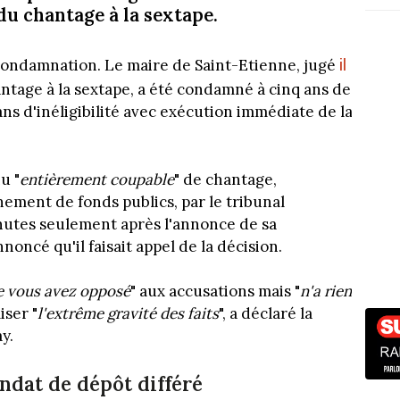
 du chantage à la sextape.
il
condamnation. Le maire de Saint-Etienne, jugé
antage à la sextape, a été condamné à cinq ans de
ans d'inéligibilité avec exécution immédiate de la
u "
entièrement coupable
" de chantage,
nement de fonds publics, par le tribunal
nutes seulement après l'annonce de sa
oncé qu'il faisait appel de la décision.
ue vous avez opposé
" aux accusations mais "
n'a rien
iser "
l'extrême gravité des faits
", a déclaré la
y.
dat de dépôt différé