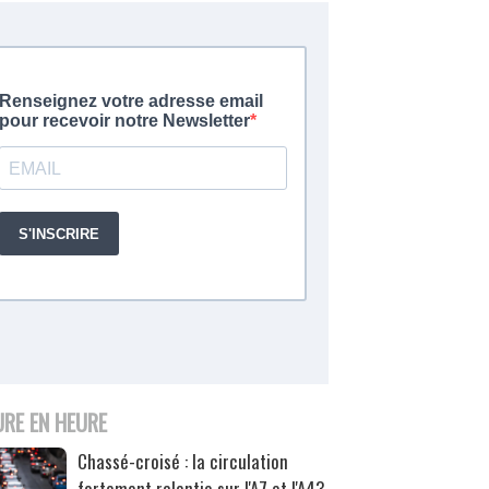
URE EN HEURE
Chassé-croisé : la circulation
fortement ralentie sur l'A7 et l'A43