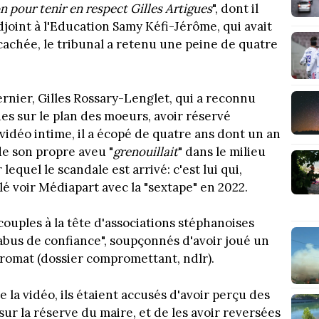
n pour tenir en respect Gilles Artigues
", dont il
adjoint à l'Education Samy Kéfi-Jérôme, qui avait
 cachée, le tribunal a retenu une peine de quatre
nier, Gilles Rossary-Lenglet, qui a reconnu
ues sur le plan des moeurs, avoir réservé
 vidéo intime, il a écopé de quatre ans dont un an
de son propre aveu "
grenouillait
" dans le milieu
lequel le scandale est arrivé: c'est lui qui,
lé voir Médiapart avec la "sextape" en 2022.
ouples à la tête d'associations stéphanoises
abus de confiance", soupçonnés d'avoir joué un
romat (dossier compromettant, ndlr).
 la vidéo, ils étaient accusés d'avoir perçu des
ur la réserve du maire, et de les avoir reversées