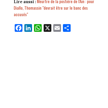
Meurtre de la postière de l'Ain : pour
Lire aussi :
Diallo, Thomassin "devrait être sur le banc des
accusés"
Fa
Li
W
X
E
Pa
ce
nk
ha
m
rt
bo
ed
ts
ail
ag
ok
In
Ap
er
p