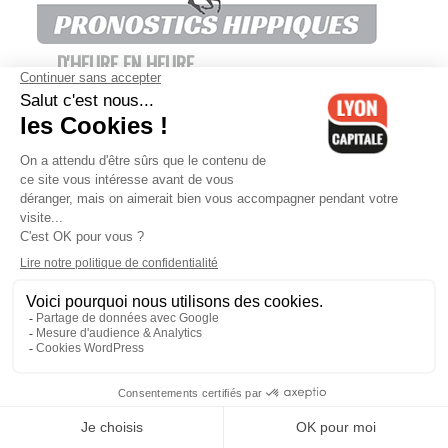
D'HEURE EN HEURE
Saône-et-Loire : l'État doit trancher
sur une carrière qu'il a déjà
sanctionnée en 2024 pour
extraction illégale
07/08/26
Villefranche : alcoolisé, il refuse de
se soumettre à un contrôle et mord
un gendarme
07/08/26
Le Rhône en vigilance orange
canicule : plusieurs gymnases
réquisitionnés dès demain à Lyon et
Villeurbanne
07/08/26
À Vaulx-en-Velin, Abdelkader Lahmar