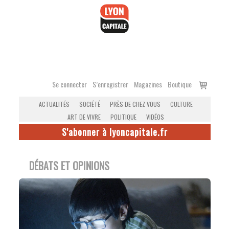
Accéder
au
contenu
Voir
Se connecter
S’enregistrer
Magazines
Boutique
le
ACTUALITÉS
SOCIÉTÉ
PRÈS DE CHEZ VOUS
CULTURE
panier
ART DE VIVRE
POLITIQUE
VIDÉOS
S'abonner à lyoncapitale.fr
DÉBATS ET OPINIONS