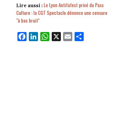
Le Lyon Antifafest privé du Pass
Lire aussi :
Culture : la CGT Spectacle dénonce une censure
"à bas bruit"
Fa
Li
W
X
E
Pa
ce
nk
ha
m
rt
bo
ed
ts
ail
ag
ok
In
Ap
er
p