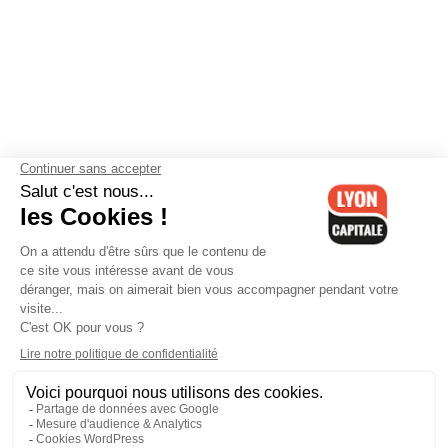
Contactez-nous
-
Mentions légales
-
CGV
-
Politique de
confidentialité
-
Gestion des cookies
-
Lyon Capitale TV
-
Archives
Lyon Capitale