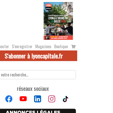
Voir
necter
S’enregistrer
Magazines
Boutique
le
S'abonner à lyoncapitale.fr
panier
réseaux sociaux