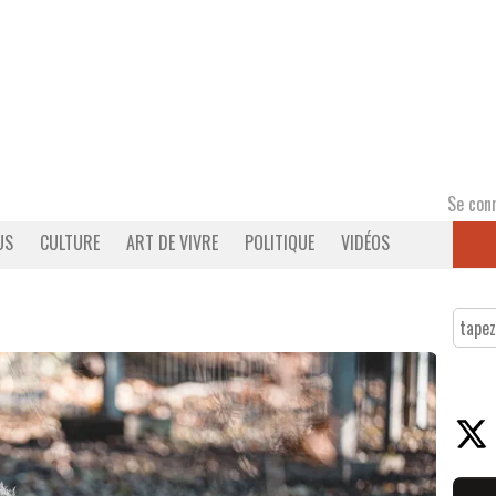
Se con
US
CULTURE
ART DE VIVRE
POLITIQUE
VIDÉOS