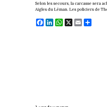
Selon les secours, la carcasse sera 
Aigles du Léman. Les policiers de Th
Fa
Li
W
X
E
Pa
ce
nk
ha
m
rt
bo
ed
ts
ail
ag
ok
In
Ap
er
p