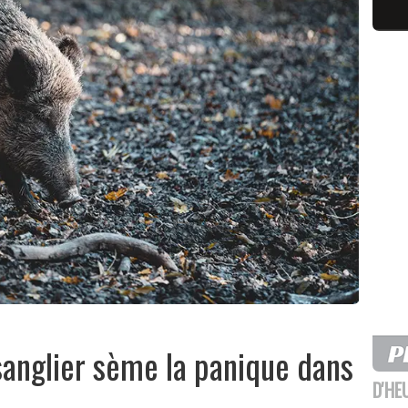
sanglier sème la panique dans
D'HE