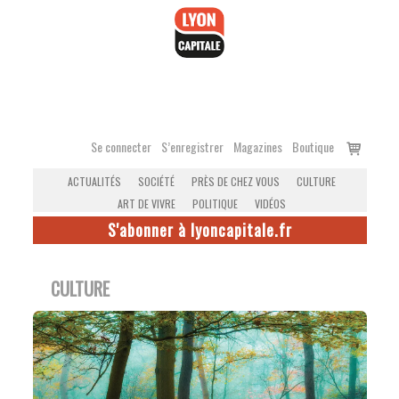
Accéder
au
contenu
Voir
Se connecter
S’enregistrer
Magazines
Boutique
le
ACTUALITÉS
SOCIÉTÉ
PRÈS DE CHEZ VOUS
CULTURE
panier
ART DE VIVRE
POLITIQUE
VIDÉOS
S'abonner à lyoncapitale.fr
CULTURE