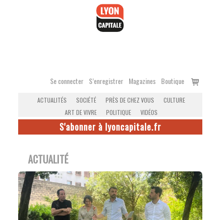
Accéder
au
contenu
Voir
Se connecter
S’enregistrer
Magazines
Boutique
le
ACTUALITÉS
SOCIÉTÉ
PRÈS DE CHEZ VOUS
CULTURE
panier
ART DE VIVRE
POLITIQUE
VIDÉOS
S'abonner à lyoncapitale.fr
ACTUALITÉ