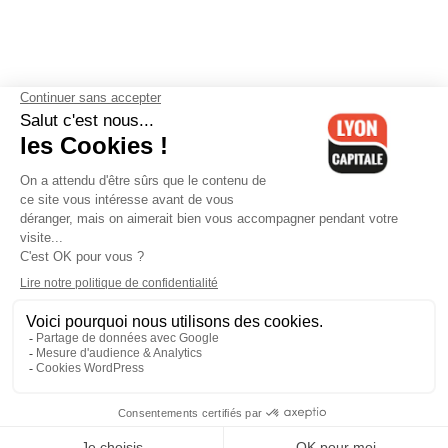
Contactez-nous
-
Mentions légales
-
CGV
-
Politique de
confidentialité
-
Gestion des cookies
-
Lyon Capitale TV
-
Archives
Lyon Capitale
Lyon Capitale - 51 avenue Maréchal Foch - CS 40091 - 69456 Lyon
Cedex 06