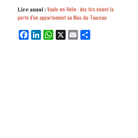
Vaulx-en-Velin : des tirs visent la
Lire aussi :
porte d’un appartement au Mas-du-Taureau
Fa
Li
W
X
E
Pa
ce
nk
ha
m
rt
bo
ed
ts
ail
ag
ok
In
Ap
er
p