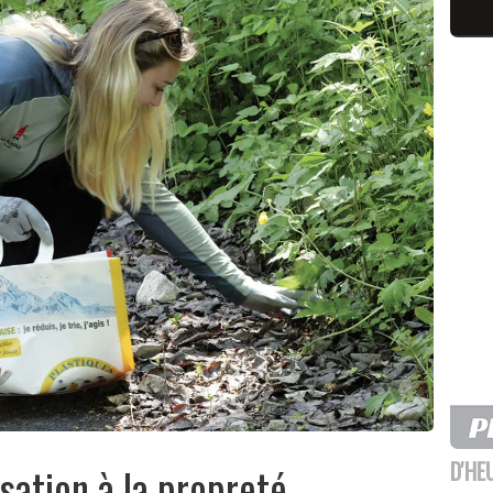
D'HE
sation à la propreté