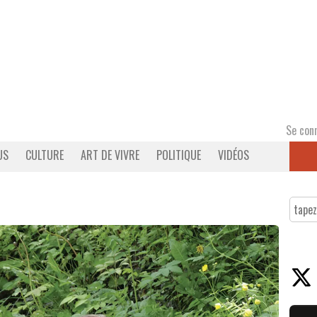
Se con
US
CULTURE
ART DE VIVRE
POLITIQUE
VIDÉOS