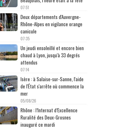
Beaujolais, l’heure était à la fête
07:51
Deux départements d'Auvergne-
Rhône-Alpes en vigilance orange
canicule
07:35
Un jeudi ensoleillé et encore bien
chaud à Lyon, jusqu'à 33 degrés
attendus
07:14
Isère : à Salaise-sur-Sanne, l'aide
de l'État s'arrête où commence la
mer
05/08/26
Rhône : l’Internat d’Excellence
Ruralité des Deux-Grosnes
inauguré ce mardi