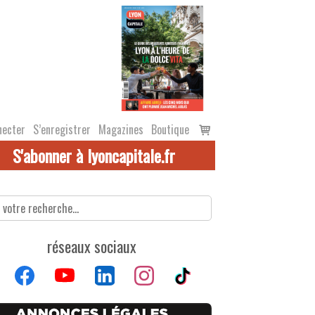
Voir
necter
S’enregistrer
Magazines
Boutique
le
S'abonner à lyoncapitale.fr
panier
réseaux sociaux