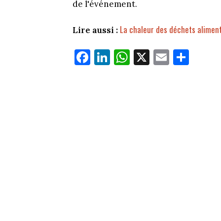
de l'événement.
La chaleur des déchets aliment
Lire aussi :
Fa
Li
W
X
E
Pa
ce
nk
ha
m
rt
bo
ed
ts
ail
ag
ok
In
Ap
er
p