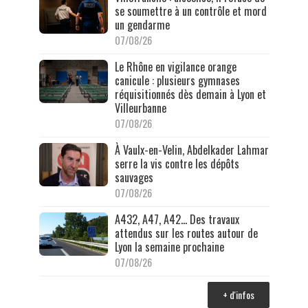
se soumettre à un contrôle et mord
un gendarme
07/08/26
Le Rhône en vigilance orange
canicule : plusieurs gymnases
réquisitionnés dès demain à Lyon et
Villeurbanne
07/08/26
À Vaulx-en-Velin, Abdelkader Lahmar
serre la vis contre les dépôts
sauvages
07/08/26
A432, A47, A42… Des travaux
attendus sur les routes autour de
Lyon la semaine prochaine
07/08/26
+ d'infos