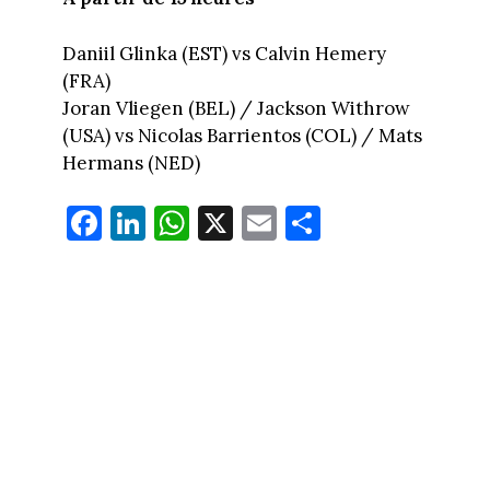
Daniil Glinka (EST) vs Calvin Hemery
(FRA)
Joran Vliegen (BEL) / Jackson Withrow
(USA) vs Nicolas Barrientos (COL) / Mats
Hermans (NED)
Fa
Li
W
X
E
Pa
ce
nk
ha
m
rt
bo
ed
ts
ail
ag
ok
In
Ap
er
p