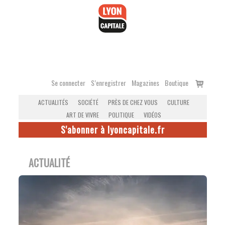
Accéder
au
contenu
Voir
Se connecter
S’enregistrer
Magazines
Boutique
le
ACTUALITÉS
SOCIÉTÉ
PRÈS DE CHEZ VOUS
CULTURE
panier
ART DE VIVRE
POLITIQUE
VIDÉOS
S'abonner à lyoncapitale.fr
ACTUALITÉ