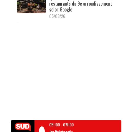
restaurants du 9e arrondissement
selon Google
05/08/26
05H00
-
07H00
Jon Rakotozafy