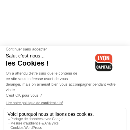
Contactez-nous
-
Mentions légales
-
CGV
-
Politique de
confidentialité
-
Gestion des cookies
-
Lyon Capitale TV
-
Archives
Lyon Capitale