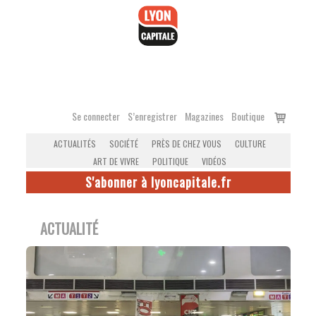
Accéder
au
contenu
Voir
Se connecter
S’enregistrer
Magazines
Boutique
le
ACTUALITÉS
SOCIÉTÉ
PRÈS DE CHEZ VOUS
CULTURE
panier
ART DE VIVRE
POLITIQUE
VIDÉOS
S'abonner à lyoncapitale.fr
ACTUALITÉ