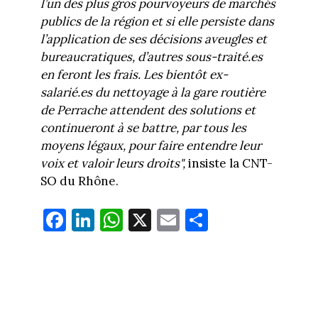
l’un des plus gros pourvoyeurs de marchés
publics de la région et si elle persiste dans
l’application de ses décisions aveugles et
bureaucratiques, d’autres sous-traité.es
en feront les frais. Les bientôt ex-
salarié.es du nettoyage à la gare routière
de Perrache attendent des solutions et
continueront à se battre, par tous les
moyens légaux, pour faire entendre leur
voix et valoir leurs droits",
insiste la CNT-
SO du Rhône.
Fa
Li
W
X
E
Pa
ce
nk
ha
m
rt
bo
ed
ts
ail
ag
ok
In
Ap
er
p