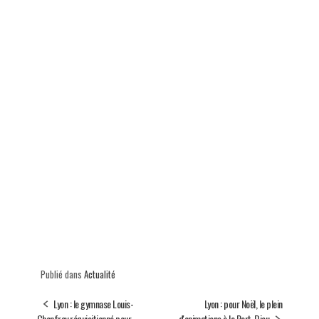
Publié dans
Actualité
Lyon : le gymnase Louis-
Lyon : pour Noël, le plein
Chanfray réquisitionné pour
d'animations à la Part-Dieu