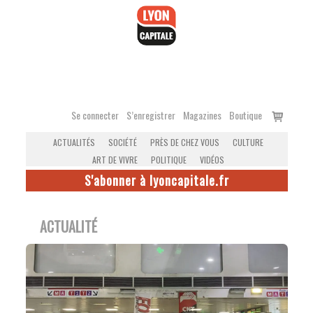
Accéder
au
contenu
Voir
Se connecter
S’enregistrer
Magazines
Boutique
le
ACTUALITÉS
SOCIÉTÉ
PRÈS DE CHEZ VOUS
CULTURE
panier
ART DE VIVRE
POLITIQUE
VIDÉOS
S'abonner à lyoncapitale.fr
ACTUALITÉ