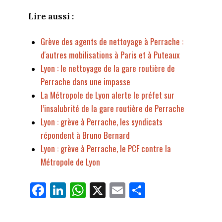
Lire aussi :
Grève des agents de nettoyage à Perrache :
d'autres mobilisations à Paris et à Puteaux
Lyon : le nettoyage de la gare routière de
Perrache dans une impasse
La Métropole de Lyon alerte le préfet sur
l’insalubrité de la gare routière de Perrache
Lyon : grève à Perrache, les syndicats
répondent à Bruno Bernard
Lyon : grève à Perrache, le PCF contre la
Métropole de Lyon
Fa
Li
W
X
E
Pa
ce
nk
ha
m
rt
bo
ed
ts
ail
ag