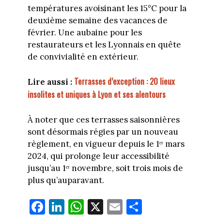
températures avoisinant les 15°C pour la
deuxième semaine des vacances de
février. Une aubaine pour les
restaurateurs et les Lyonnais en quête
de convivialité en extérieur.
Terrasses d’exception : 20 lieux
Lire aussi :
insolites et uniques à Lyon et ses alentours
À noter que ces terrasses saisonnières
sont désormais régies par un nouveau
règlement, en vigueur depuis le 1ᵉʳ mars
2024, qui prolonge leur accessibilité
jusqu’au 1ᵉʳ novembre, soit trois mois de
plus qu’auparavant.
Fa
Li
W
X
E
Pa