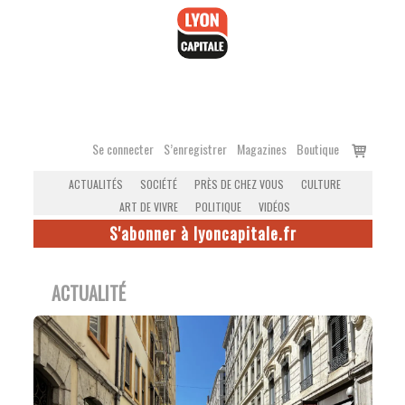
Accéder
au
contenu
Voir
Se connecter
S’enregistrer
Magazines
Boutique
le
ACTUALITÉS
SOCIÉTÉ
PRÈS DE CHEZ VOUS
CULTURE
panier
ART DE VIVRE
POLITIQUE
VIDÉOS
S'abonner à lyoncapitale.fr
ACTUALITÉ