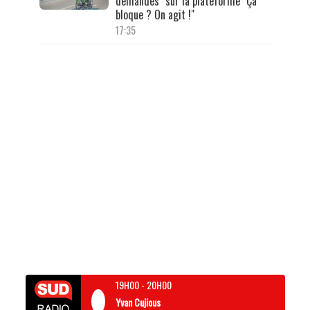
demandes" sur la plateforme "Ça
bloque ? On agit !"
17:35
19H00
-
20H00
Yvan Cujious