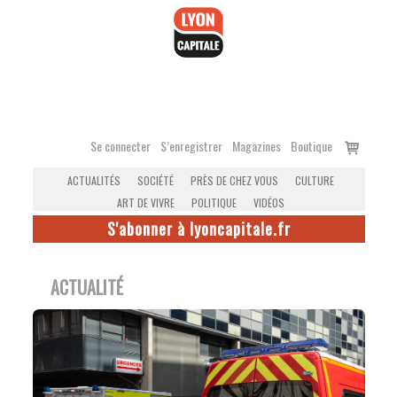
Accéder
au
contenu
Voir
Se connecter
S’enregistrer
Magazines
Boutique
le
ACTUALITÉS
SOCIÉTÉ
PRÈS DE CHEZ VOUS
CULTURE
panier
ART DE VIVRE
POLITIQUE
VIDÉOS
S'abonner à lyoncapitale.fr
ACTUALITÉ