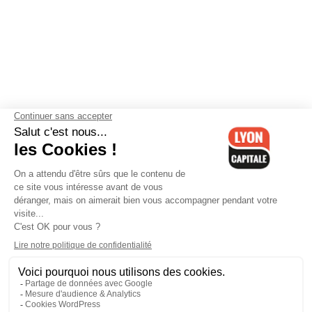
Contactez-nous
-
Mentions légales
-
CGV
-
Politique de
confidentialité
-
Gestion des cookies
-
Lyon Capitale TV
-
Archives
Lyon Capitale