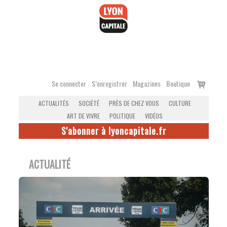
Accéder
au
contenu
Voir
Se connecter
S’enregistrer
Magazines
Boutique
le
ACTUALITÉS
SOCIÉTÉ
PRÈS DE CHEZ VOUS
CULTURE
panier
ART DE VIVRE
POLITIQUE
VIDÉOS
S'abonner à lyoncapitale.fr
ACTUALITÉ