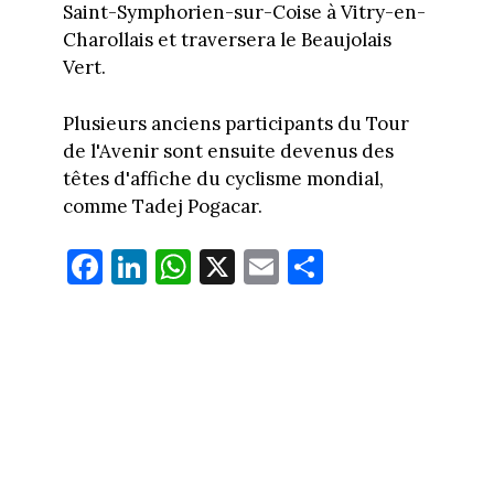
Saint-Symphorien-sur-Coise à Vitry-en-
Charollais et traversera le Beaujolais
Vert.
Plusieurs anciens participants du Tour
de l'Avenir sont ensuite devenus des
têtes d'affiche du cyclisme mondial,
comme Tadej Pogacar.
Fa
Li
W
X
E
Pa
ce
nk
ha
m
rt
bo
ed
ts
ail
ag
ok
In
Ap
er
p