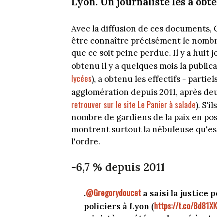
Lyon. Un journaliste les a obte
Avec la diffusion de ces documents,
être connaître précisément le nombre 
que ce soit peine perdue. Il y a huit 
obtenu il y a quelques mois la public
lycées
), a obtenu les effectifs - parti
agglomération depuis 2011, après deu
retrouver sur le site Le Panier à salade
). S'
nombre de gardiens de la paix en pos
montrent surtout la nébuleuse qu'est
l'ordre.
-6,7 % depuis 2011
@Gregorydoucet
.
a saisi la justice 
https://t.co/8d81X
policiers à Lyon (