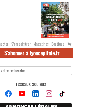
Voir
necter
S’enregistrer
Magazines
Boutique
le
S'abonner à lyoncapitale.fr
panier
réseaux sociaux