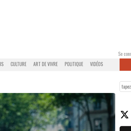
Se con
US
CULTURE
ART DE VIVRE
POLITIQUE
VIDÉOS