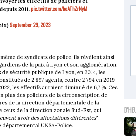
oyer les effectifs de policiers et
pic.twitter.com/keAThZrNyM
depuis 2011.
September 29, 2023
nix)
u même de syndicats de police, ils révèlent ainsi
gardiens de la paix à Lyon et son agglomération.
s de sécurité publique de Lyon, en 2014, les
constitués de 2 897 agents, contre 2 794 en 2019
 2022, les effectifs auraient diminué de 6,7 %. Ces
en plus des policiers de la circonscription de
es de la direction départementale de la
D'HE
e ceux de la direction zonale Sud-Est, qui
euvent avoir des affectations différentes
",
ué départemental UNSA-Police.