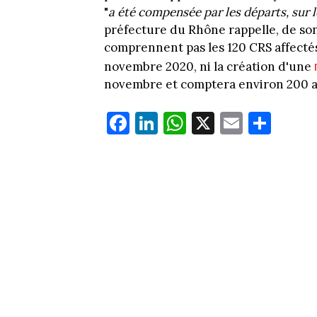
"
a été compensée par les départs, sur 
préfecture du Rhône rappelle, de son
comprennent pas les 120 CRS affecté
novembre 2020, ni la création d'une
novembre et comptera environ 200 a
Fa
Li
W
X
E
Pa
ce
nk
ha
m
rt
bo
ed
ts
ail
ag
ok
In
Ap
er
p