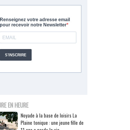
URE EN HEURE
Noyade à la base de loisirs La
Plaine tonique : une jeune fille de
11 ans a perdu la vie