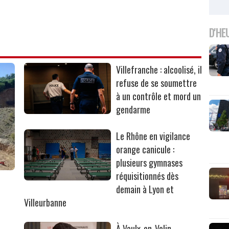
D'HE
Villefranche : alcoolisé, il
refuse de se soumettre
à un contrôle et mord un
gendarme
Le Rhône en vigilance
orange canicule :
plusieurs gymnases
réquisitionnés dès
r
demain à Lyon et
Villeurbanne
À Vaulx-en-Velin,