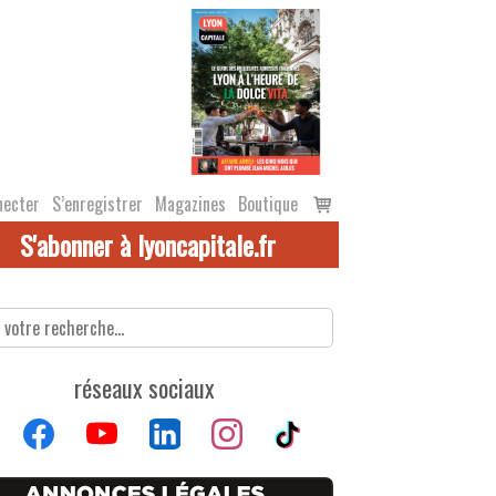
Voir
necter
S’enregistrer
Magazines
Boutique
le
S'abonner à lyoncapitale.fr
panier
réseaux sociaux