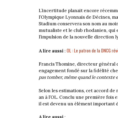
L’incertitude planait encore récemm
l’Olympique Lyonnais de Décines, mai
Stadium conservera son nom au moins
mutualiste et le club rhodanien, qui ex
l’impulsion de la nouvelle direction l
OL : Le patron de la DNCG rév
A lire aussi
:
Francis Thomine, directeur général
engagement fondé sur la fidélité che
pas tomber, même quand le contexte es
Selon les estimations, cet accord de 
an à l’OL. Conclu une première fois e
il est devenu un élément important de
A lire aussi
: