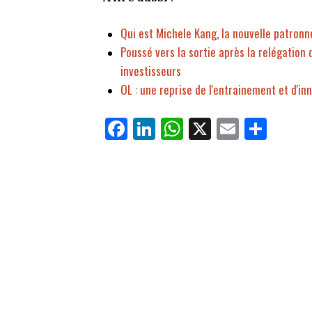
Qui est Michele Kang, la nouvelle patronn
Poussé vers la sortie après la relégation 
investisseurs
OL : une reprise de l'entrainement et d'i
Fa
Li
W
X
E
Pa
ce
nk
ha
m
rt
bo
ed
ts
ail
ag
ok
In
Ap
er
p