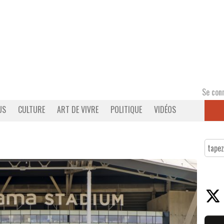
Se con
US
CULTURE
ART DE VIVRE
POLITIQUE
VIDÉOS