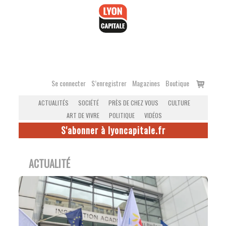
Accéder
au
contenu
Voir
Se connecter
S’enregistrer
Magazines
Boutique
le
ACTUALITÉS
SOCIÉTÉ
PRÈS DE CHEZ VOUS
CULTURE
panier
ART DE VIVRE
POLITIQUE
VIDÉOS
S'abonner à lyoncapitale.fr
ACTUALITÉ