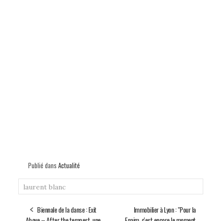
Publié dans
Actualité
laurent blanc
Biennale de la danse : Exit
Immobilier à Lyon : "Pour la
Above – After the tempest, une
Fnaim, c'est encore le moment