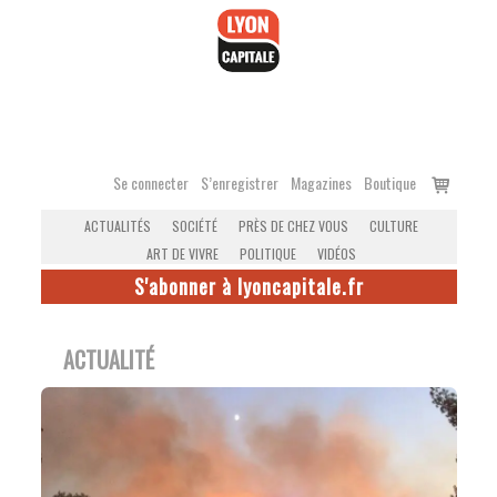
Accéder
au
contenu
Voir
Se connecter
S’enregistrer
Magazines
Boutique
le
ACTUALITÉS
SOCIÉTÉ
PRÈS DE CHEZ VOUS
CULTURE
panier
ART DE VIVRE
POLITIQUE
VIDÉOS
S'abonner à lyoncapitale.fr
ACTUALITÉ