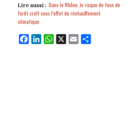
Dans le Rhône, le risque de feux de
Lire aussi :
forêt croît sous l’effet du réchauffement
climatique
Fa
Li
W
X
E
Pa
ce
nk
ha
m
rt
bo
ed
ts
ail
ag
ok
In
Ap
er
p