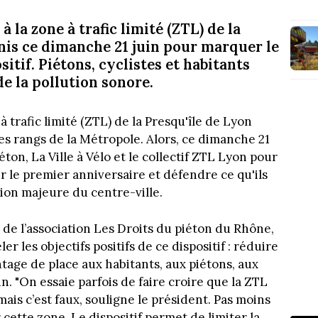
à la zone à trafic limité (ZTL) de la
unis ce dimanche 21 juin pour marquer le
itif. Piétons, cyclistes et habitants
de la pollution sonore.
à trafic limité (ZTL) de la Presqu'île de Lyon
es rangs de la Métropole. Alors, ce dimanche 21
éton, La Ville à Vélo et le collectif ZTL Lyon pour
r le premier anniversaire et défendre ce qu'ils
on majeure du centre-ville.
 de l’association Les Droits du piéton du Rhône,
r les objectifs positifs de ce dispositif : réduire
ntage de place aux habitants, aux piétons, aux
. "On essaie parfois de faire croire que la ZTL
mais c’est faux, souligne le président. Pas moins
 cette zone. Le dispositif permet de limiter la