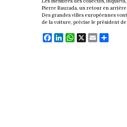
Les membres des collectifs, inquiets
Pierre Rauzada, un retour en arrière 
Des grandes villes européennes vont 
de la voiture, précise le président d
Fa
Li
W
X
E
Pa
ce
nk
ha
m
rt
bo
ed
ts
ail
ag
ok
In
Ap
er
p