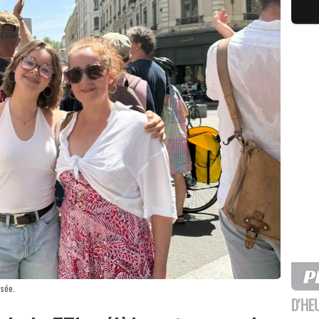
isée.
D'HE