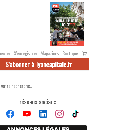
Voir
necter
S’enregistrer
Magazines
Boutique
le
S'abonner à lyoncapitale.fr
panier
réseaux sociaux