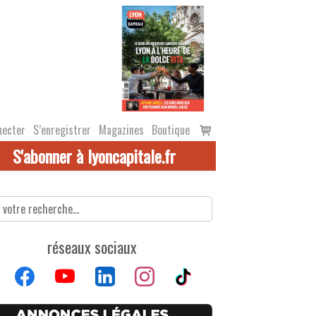
Voir
necter
S’enregistrer
Magazines
Boutique
le
S'abonner à lyoncapitale.fr
panier
réseaux sociaux