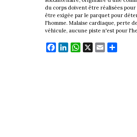
soixantenaire, originaire d'une comm
du corps doivent être réalisées pour
être exigée par le parquet pour déte
l'homme. Malaise cardiaque, perte d
véhicule, aucune piste n'est pour l'h
Fa
Li
W
X
E
Pa
ce
nk
ha
m
rt
bo
ed
ts
ail
ag
ok
In
Ap
er
p