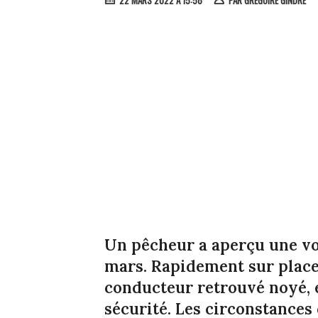
22 MARS 2022 À 15:58
PAR
GRÉGOIRE GINDRE
Un pêcheur a aperçu une vo
mars. Rapidement sur place,
conducteur retrouvé noyé, 
sécurité. Les circonstance