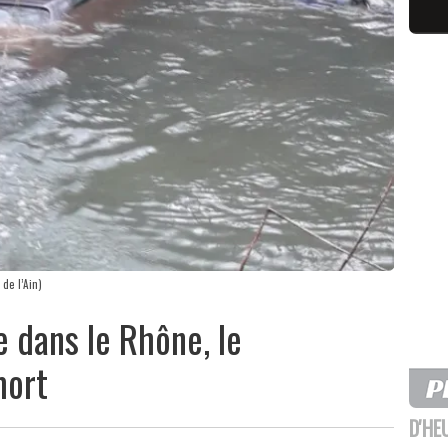
de l’Ain)
e dans le Rhône, le
mort
D'HE