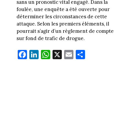
sans un pronostic vital engagé. Dans la
foulée, une enquête a été ouverte pour
déterminer les circonstances de cette
attaque. Selon les premiers éléments, il
pourrait s’agir d’un règlement de compte
sur fond de trafic de drogue.
Fa
Li
W
X
E
Pa
ce
nk
ha
m
rt
bo
ed
ts
ail
ag
ok
In
Ap
er
p