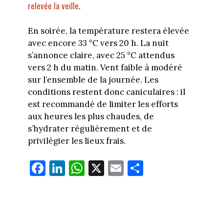
relevée la veille
.
En soirée, la température restera élevée
avec encore 33 °C vers 20 h. La nuit
s’annonce claire, avec 25 °C attendus
vers 2 h du matin. Vent faible à modéré
sur l’ensemble de la journée. Les
conditions restent donc caniculaires : il
est recommandé de limiter les efforts
aux heures les plus chaudes, de
s’hydrater régulièrement et de
privilégier les lieux frais.
Fa
Li
W
X
E
Pa
ce
nk
ha
m
rt
bo
ed
ts
ail
ag
ok
In
Ap
er