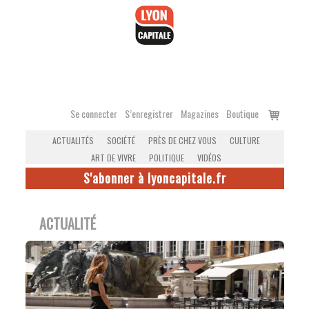
Accéder
au
contenu
Voir
Se connecter
S’enregistrer
Magazines
Boutique
le
ACTUALITÉS
SOCIÉTÉ
PRÈS DE CHEZ VOUS
CULTURE
panier
ART DE VIVRE
POLITIQUE
VIDÉOS
S'abonner à lyoncapitale.fr
ACTUALITÉ