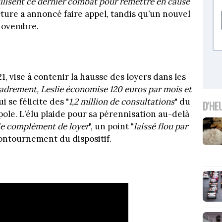
tilisent ce dernier combat pour remettre en cause
cture a annoncé faire appel, tandis qu’un nouvel
 novembre.
1, vise à contenir la hausse des loyers dans les
cadrement, Leslie économise 120 euros par mois et
i se félicite des "
1,2 million de consultations
" du
D'HE
ole. L’élu plaide pour sa pérennisation au-delà
le complément de loyer
", un point "
laissé flou par
ontournement du dispositif.