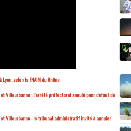
 à Lyon, selon la FNAIM du Rhône
et Villeurbanne : l’arrêté préfectoral annulé pour défaut de
t Villeurbanne : le tribunal administratif invité à annuler