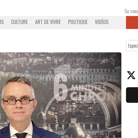
Se con
US
CULTURE
ART DE VIVRE
POLITIQUE
VIDÉOS