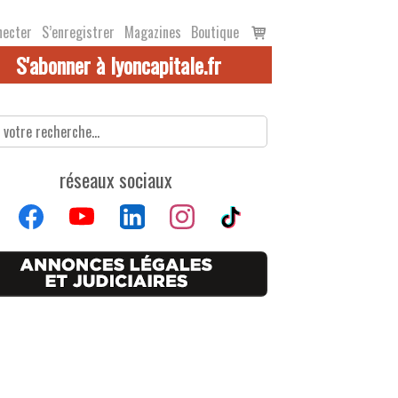
Voir
necter
S’enregistrer
Magazines
Boutique
le
S'abonner à lyoncapitale.fr
panier
réseaux sociaux