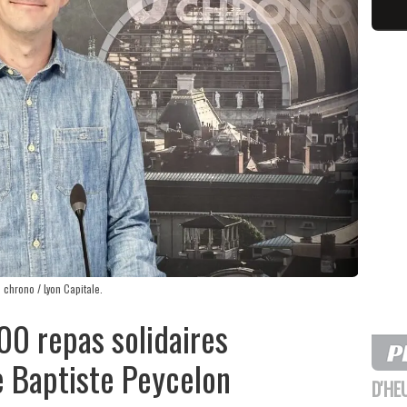
s chrono / Lyon Capitale.
00 repas solidaires
 Baptiste Peycelon
D'HE