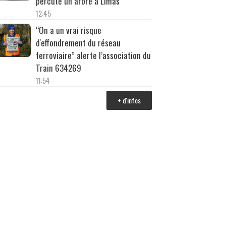
percuté un arbre à Limas
12:45
“On a un vrai risque
d'effondrement du réseau
ferroviaire” alerte l’association du
Train 634269
11:54
+ d'infos