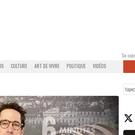
Se con
US
CULTURE
ART DE VIVRE
POLITIQUE
VIDÉOS