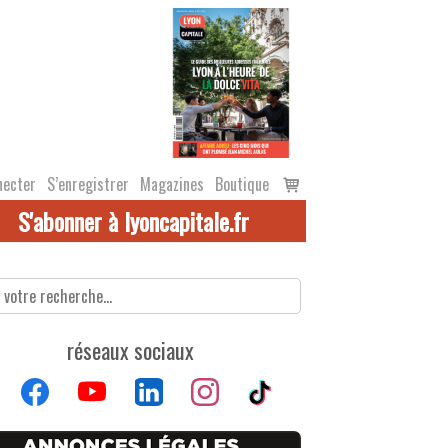
Voir
necter
S’enregistrer
Magazines
Boutique
le
S'abonner à lyoncapitale.fr
panier
réseaux sociaux