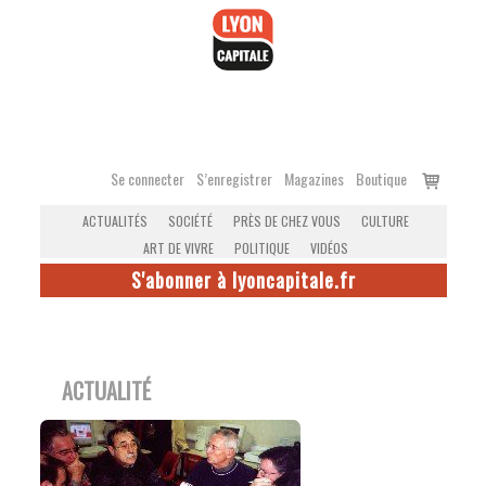
Accéder
au
contenu
Voir
Se connecter
S’enregistrer
Magazines
Boutique
le
ACTUALITÉS
SOCIÉTÉ
PRÈS DE CHEZ VOUS
CULTURE
panier
ART DE VIVRE
POLITIQUE
VIDÉOS
S'abonner à lyoncapitale.fr
ACTUALITÉ