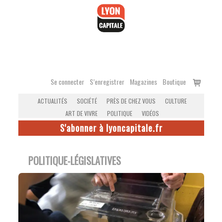
Accéder
au
contenu
Voir
Se connecter
S’enregistrer
Magazines
Boutique
le
ACTUALITÉS
SOCIÉTÉ
PRÈS DE CHEZ VOUS
CULTURE
panier
ART DE VIVRE
POLITIQUE
VIDÉOS
S'abonner à lyoncapitale.fr
POLITIQUE-LÉGISLATIVES