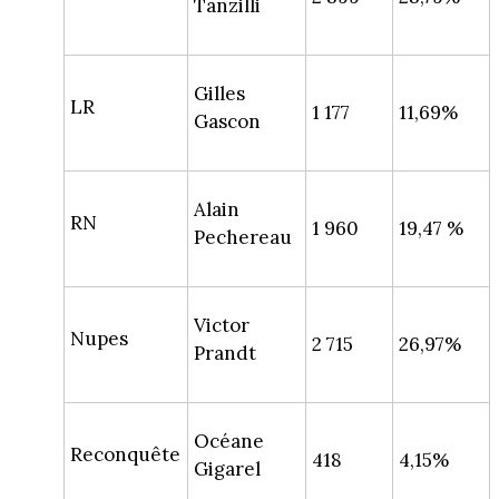
Tanzilli
Gilles
LR
1 177
11,69%
Gascon
Alain
RN
1 960
19,47 %
Pechereau
Victor
Nupes
2 715
26,97%
Prandt
Océane
Reconquête
418
4,15%
Gigarel