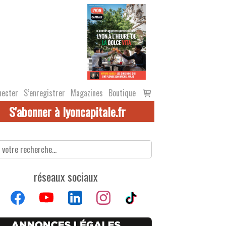
Voir
necter
S’enregistrer
Magazines
Boutique
le
S'abonner à lyoncapitale.fr
panier
réseaux sociaux