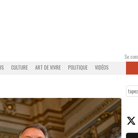
Se con
US
CULTURE
ART DE VIVRE
POLITIQUE
VIDÉOS