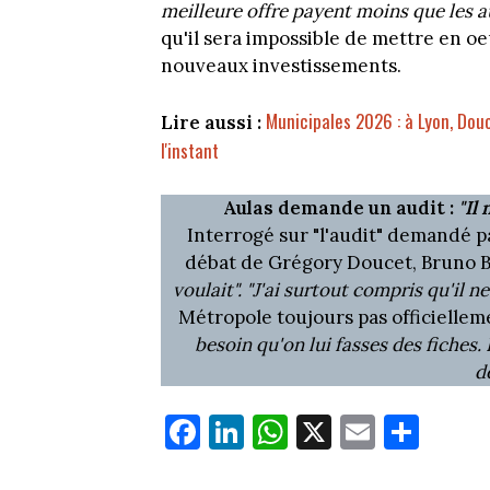
meilleure offre payent moins que les a
qu'il sera impossible de mettre en o
nouveaux investissements.
Municipales 2026 : à Lyon, Douc
Lire aussi :
l'instant
Aulas demande un audit :
"Il
Interrogé sur "l'audit" demandé p
débat de Grégory Doucet, Bruno Be
voulait". "J'ai surtout compris qu'il n
Métropole toujours pas officielleme
besoin qu'on lui fasses des fiches. 
d
Fa
Li
W
X
E
Pa
ce
nk
ha
m
rt