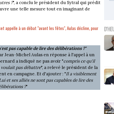
utres ?
", a conclu le président du Sytral qui prédit
euvre une telle mesure tout en imaginant de
et appelle à un débat "avant les fêtes", Aulas décline, pour
D'HE
 n'est pas capable de lire des délibérations ?"
ar Jean-Michel Aulas en réponse à l'appel à un
rnard a indiqué ne pas avoir "
compris ce qu'il
e voulait pas débattre
", a relevé le président de la
nt en campagne. Et d'ajouter : "
Il a visiblement
Lui et ses alliés ne sont pas capables de lire des
élibérations ?
"