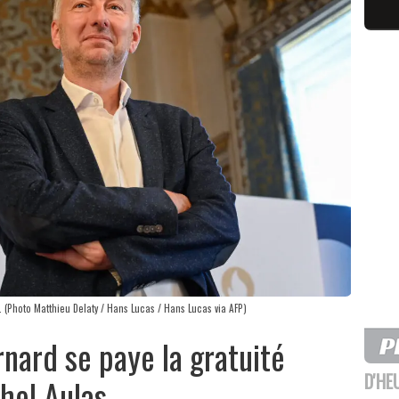
 (Photo Matthieu Delaty / Hans Lucas / Hans Lucas via AFP)
rnard se paye la gratuité
D'HE
hel Aulas