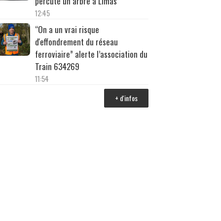
percuté un arbre à Limas
12:45
“On a un vrai risque
d'effondrement du réseau
ferroviaire” alerte l’association du
Train 634269
11:54
+ d'infos