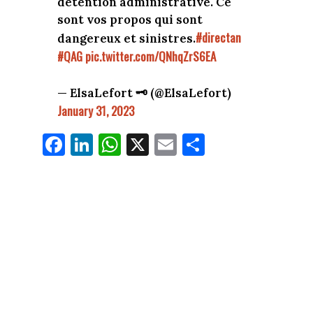
détention administrative. Ce
sont vos propos qui sont
#directan
dangereux et sinistres.
#QAG
pic.twitter.com/QNhqZrS6EA
— ElsaLefort 🗝 (@ElsaLefort)
January 31, 2023
Fa
Li
W
X
E
Pa
ce
nk
ha
m
rt
bo
ed
ts
ail
ag
ok
In
Ap
er
p