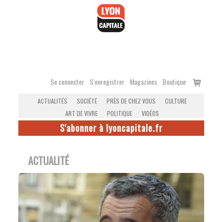
Accéder
au
contenu
Voir
Se connecter
S’enregistrer
Magazines
Boutique
le
ACTUALITÉS
SOCIÉTÉ
PRÈS DE CHEZ VOUS
CULTURE
panier
ART DE VIVRE
POLITIQUE
VIDÉOS
S'abonner à lyoncapitale.fr
ACTUALITÉ