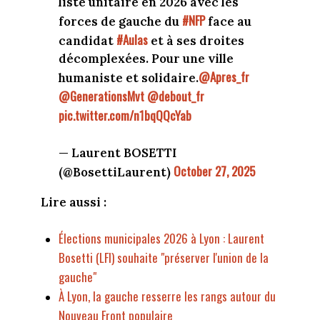
liste unitaire en 2026 avec les
#NFP
forces de gauche du
face au
#Aulas
candidat
et à ses droites
décomplexées. Pour une ville
@Apres_fr
humaniste et solidaire.
@GenerationsMvt
@debout_fr
pic.twitter.com/n1bqQQcYab
— Laurent BOSETTI
October 27, 2025
(@BosettiLaurent)
Lire aussi :
Élections municipales 2026 à Lyon : Laurent
Bosetti (LFI) souhaite "préserver l'union de la
gauche"
À Lyon, la gauche resserre les rangs autour du
Nouveau Front populaire