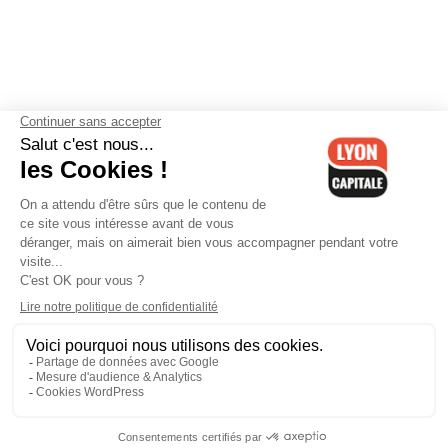
Contactez-nous
-
Mentions légales
-
CGV
-
Politique de
confidentialité
-
Gestion des cookies
-
Lyon Capitale TV
-
Archives
Lyon Capitale
Lyon Capitale - 51 avenue Maréchal Foch - CS 40091 - 69456 Lyon
Cedex 06