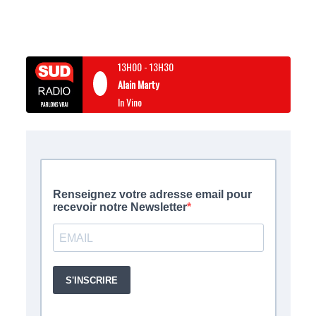
13H00
-
13H30
Alain Marty
In Vino