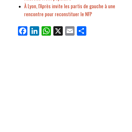
À Lyon, l'Après invite les partis de gauche à une
rencontre pour reconstituer le NFP
Fa
Li
W
X
E
Pa
ce
nk
ha
m
rt
bo
ed
ts
ail
ag
ok
In
Ap
er
p