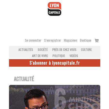
Accéder
au
contenu
Voir
Se connecter
S’enregistrer
Magazines
Boutique
le
ACTUALITÉS
SOCIÉTÉ
PRÈS DE CHEZ VOUS
CULTURE
panier
ART DE VIVRE
POLITIQUE
VIDÉOS
S'abonner à lyoncapitale.fr
ACTUALITÉ