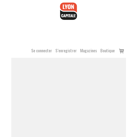
Accéder
au
contenu
Voir
Se connecter
S’enregistrer
Magazines
Boutique
le
panier