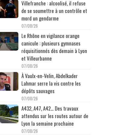
Villefranche : alcoolisé, il refuse
de se soumettre à un contrôle et
mord un gendarme
07/08/26
Le Rhône en vigilance orange
canicule : plusieurs gymnases
réquisitionnés dès demain à Lyon
et Villeurbanne
07/08/26
À Vaulx-en-Velin, Abdelkader
Lahmar serre la vis contre les
dépôts sauvages
07/08/26
A432, A47, A42… Des travaux
attendus sur les routes autour de
Lyon la semaine prochaine
07/08/26