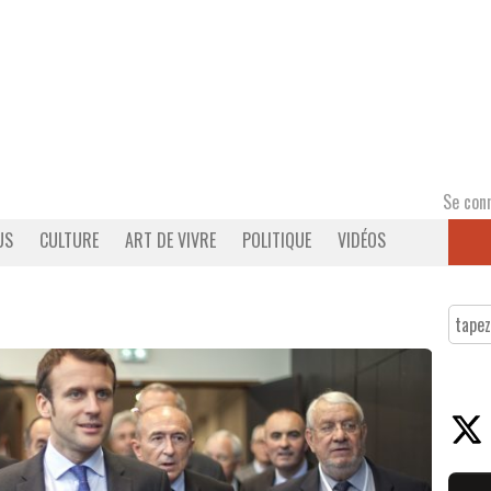
Se con
US
CULTURE
ART DE VIVRE
POLITIQUE
VIDÉOS