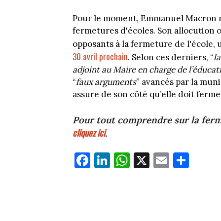
Pour le moment, Emmanuel Macron n'a
fermetures d'écoles. Son allocution of
opposants à la fermeture de l'école
30 avril prochain
. Selon ces derniers, “
l
adjoint au Maire en charge de l’éducati
“
faux arguments
” avancés par la munic
assure de son côté qu’elle doit ferme
Pour tout comprendre sur la ferm
cliquez ici
.
Fa
Li
W
X
E
Pa
ce
nk
ha
m
rt
bo
ed
ts
ail
ag
ok
In
Ap
er