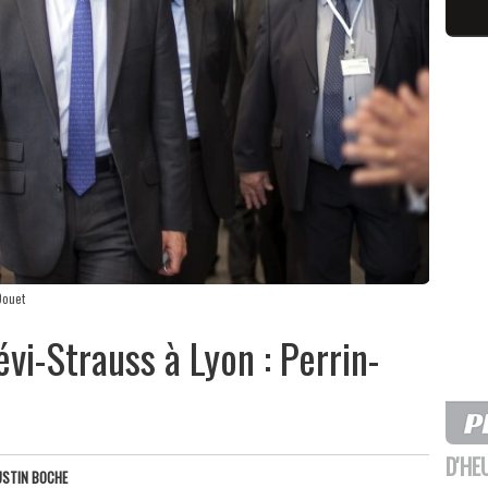
Douet
vi-Strauss à Lyon : Perrin-
D'HE
USTIN BOCHE