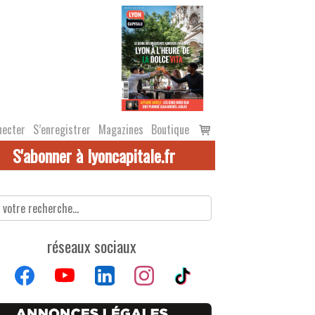
Voir
necter
S’enregistrer
Magazines
Boutique
le
S'abonner à lyoncapitale.fr
panier
réseaux sociaux