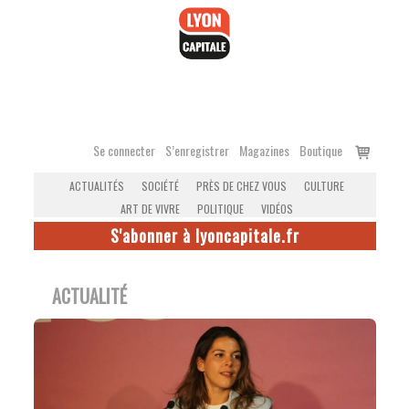
Accéder
au
contenu
Voir
Se connecter
S’enregistrer
Magazines
Boutique
le
ACTUALITÉS
SOCIÉTÉ
PRÈS DE CHEZ VOUS
CULTURE
panier
ART DE VIVRE
POLITIQUE
VIDÉOS
S'abonner à lyoncapitale.fr
ACTUALITÉ