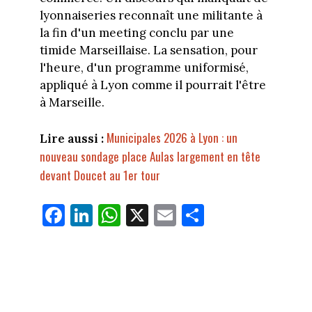
lyonnaiseries reconnaît une militante à
la fin d'un meeting conclu par une
timide Marseillaise. La sensation, pour
l'heure, d'un programme uniformisé,
appliqué à Lyon comme il pourrait l'être
à Marseille.
Municipales 2026 à Lyon : un
Lire aussi :
nouveau sondage place Aulas largement en tête
devant Doucet au 1er tour
Fa
Li
W
X
E
Pa
ce
nk
ha
m
rt
bo
ed
ts
ail
ag
ok
In
Ap
er
p