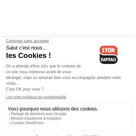
Contactez-nous
-
Mentions légales
-
CGV
-
Politique de
confidentialité
-
Gestion des cookies
-
Lyon Capitale TV
-
Archives
Lyon Capitale
Lyon Capitale - 51 avenue Maréchal Foch - CS 40091 - 69456 Lyon