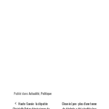
Publié dans
Actualité
,
Politique
Haute-Savoie : la députée
Clean in Lyon : plus d'une tonne
Christelle Petex démissionne de
de déchets a été récoltée lors