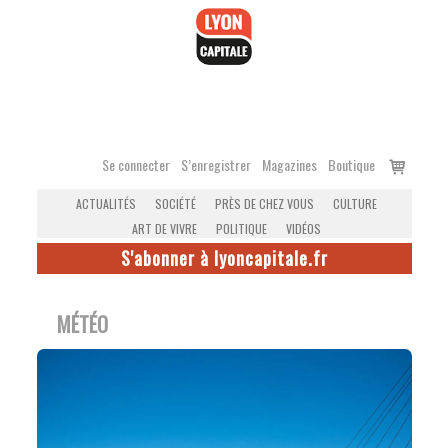
Accéder
au
contenu
Voir
Se connecter
S’enregistrer
Magazines
Boutique
le
ACTUALITÉS
SOCIÉTÉ
PRÈS DE CHEZ VOUS
CULTURE
panier
ART DE VIVRE
POLITIQUE
VIDÉOS
S'abonner à lyoncapitale.fr
MÉTÉO