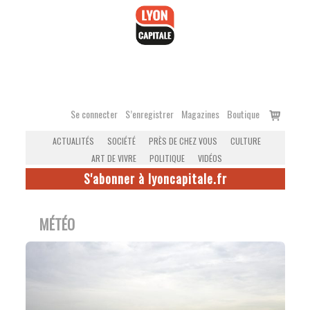
Accéder
au
contenu
Voir
Se connecter
S’enregistrer
Magazines
Boutique
le
ACTUALITÉS
SOCIÉTÉ
PRÈS DE CHEZ VOUS
CULTURE
panier
ART DE VIVRE
POLITIQUE
VIDÉOS
S'abonner à lyoncapitale.fr
MÉTÉO