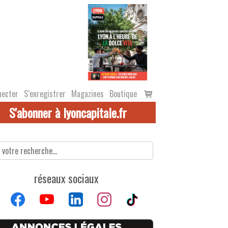
Voir
necter
S’enregistrer
Magazines
Boutique
le
S'abonner à lyoncapitale.fr
panier
réseaux sociaux