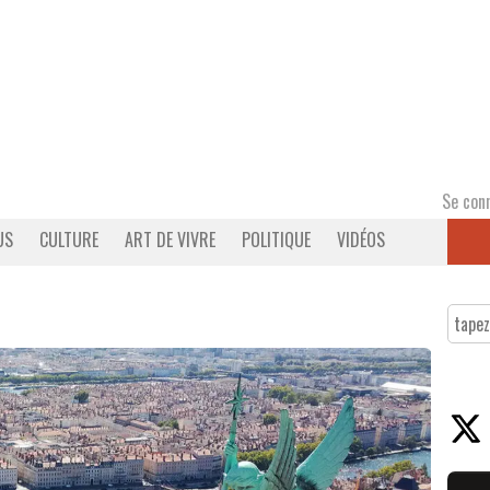
Se con
US
CULTURE
ART DE VIVRE
POLITIQUE
VIDÉOS