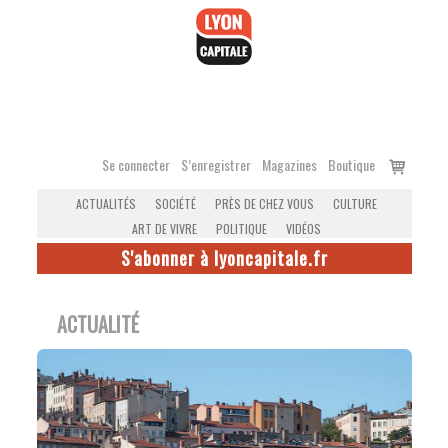
Accéder
au
contenu
Voir
Se connecter
S’enregistrer
Magazines
Boutique
le
ACTUALITÉS
SOCIÉTÉ
PRÈS DE CHEZ VOUS
CULTURE
panier
ART DE VIVRE
POLITIQUE
VIDÉOS
S'abonner à lyoncapitale.fr
ACTUALITÉ