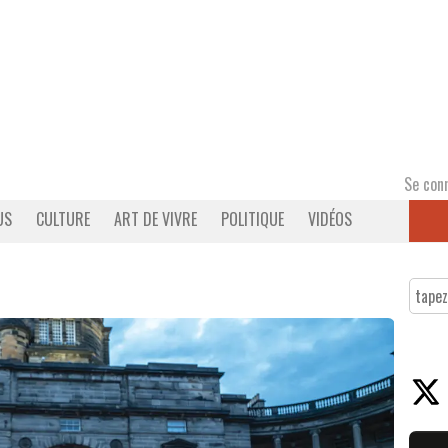
Se con
US
CULTURE
ART DE VIVRE
POLITIQUE
VIDÉOS