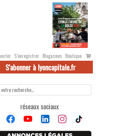
Voir
necter
S’enregistrer
Magazines
Boutique
le
S'abonner à lyoncapitale.fr
panier
réseaux sociaux