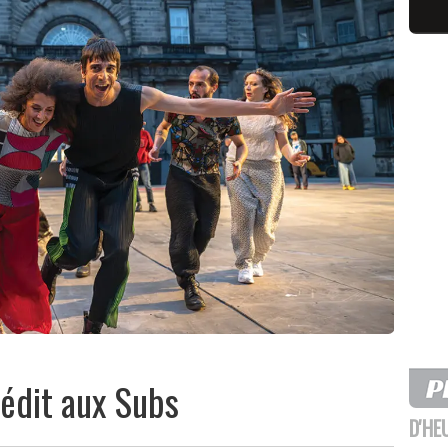
nédit aux Subs
D'HE