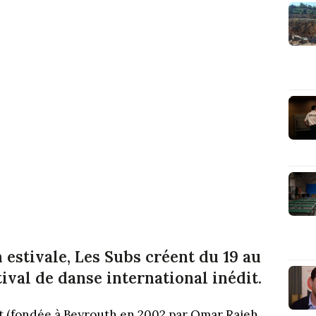
 estivale, Les Subs créent du 19 au
stival de danse international inédit.
 (fondée à Beyrouth en 2002 par Omar Rajeh,