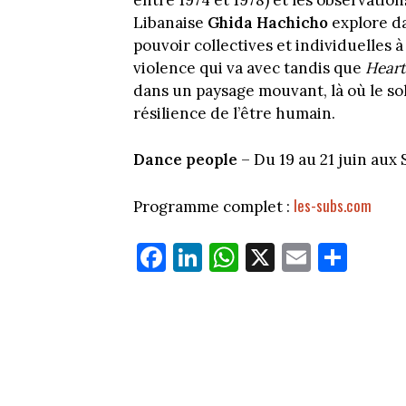
entre 1974 et 1978) et les observatio
Libanaise
Ghida Hachicho
explore d
pouvoir collectives et individuelles à 
violence qui va avec tandis que
Hear
dans un paysage mouvant, là où le sol 
résilience de l’être humain.
Dance people
– Du 19 au 21 juin aux
les-subs.com
Programme complet :
Fa
Li
W
X
E
Pa
ce
nk
ha
m
rt
bo
ed
ts
ail
ag
ok
In
Ap
er
p