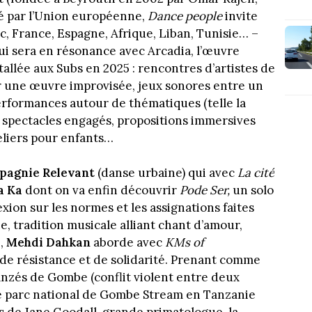
cé par l’Union européenne,
Dance people
invite
, France, Espagne, Afrique, Liban, Tunisie… –
i sera en résonance avec Arcadia, l’œuvre
llée aux Subs en 2025 : rencontres d’artistes de
er une œuvre improvisée, jeux sonores entre un
performances autour de thématiques (telle la
, spectacles engagés, propositions immersives
ateliers pour enfants…
pagnie Relevant
(danse urbaine) qui avec
La cité
a Ka
dont on va enfin découvrir
Pode Ser,
un solo
exion sur les normes et les assignations faites
e, tradition musicale alliant chant d’amour,
e,
Mehdi Dahkan
aborde avec
KMs of
de résistance et de solidarité. Prenant comme
anzés de Gombe (conflit violent entre deux
 parc national de Gombe Stream en Tanzanie