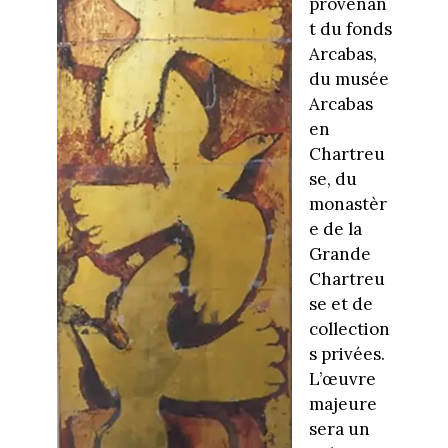
provenan
t du fonds
Arcabas,
du musée
Arcabas
en
Chartreu
se, du
monastèr
e de la
Grande
Chartreu
se et de
collection
s privées.
L’œuvre
majeure
sera un