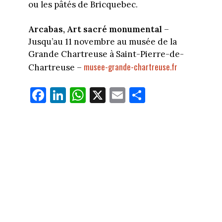
ou les pâtés de Bricquebec.
Arcabas, Art sacré monumental
–
Jusqu’au 11 novembre au musée de la
Grande Chartreuse à Saint-Pierre-de-
musee-grande-chartreuse.fr
Chartreuse –
Fa
Li
W
X
E
Pa
ce
nk
ha
m
rt
bo
ed
ts
ail
ag
ok
In
Ap
er
p