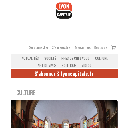
Accéder
au
contenu
Voir
Se connecter
S’enregistrer
Magazines
Boutique
le
ACTUALITÉS
SOCIÉTÉ
PRÈS DE CHEZ VOUS
CULTURE
panier
ART DE VIVRE
POLITIQUE
VIDÉOS
S'abonner à lyoncapitale.fr
CULTURE