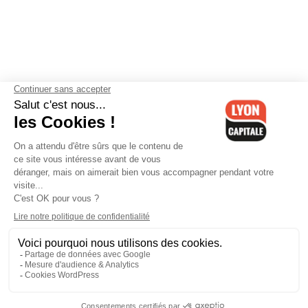
Contactez-nous
-
Mentions légales
-
CGV
-
Politique de
confidentialité
-
Gestion des cookies
-
Lyon Capitale TV
-
Archives
Lyon Capitale
Lyon Capitale - 51 avenue Maréchal Foch - CS 40091 - 69456 Lyon