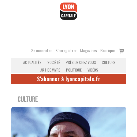
Accéder
au
contenu
Voir
Se connecter
S’enregistrer
Magazines
Boutique
le
ACTUALITÉS
SOCIÉTÉ
PRÈS DE CHEZ VOUS
CULTURE
panier
ART DE VIVRE
POLITIQUE
VIDÉOS
S'abonner à lyoncapitale.fr
CULTURE