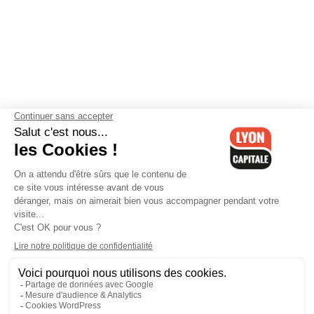
Contactez-nous
-
Mentions légales
-
CGV
-
Politique de
confidentialité
-
Gestion des cookies
-
Lyon Capitale TV
-
Archives
Lyon Capitale