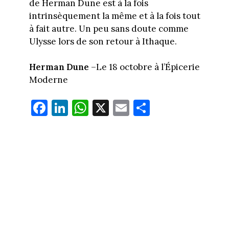
de Herman Dune est à la fois
intrinsèquement la même et à la fois tout
à fait autre. Un peu sans doute comme
Ulysse lors de son retour à Ithaque.
Herman Dune
–Le 18 octobre à l’Épicerie
Moderne
Fa
Li
W
X
E
Pa
ce
nk
ha
m
rt
bo
ed
ts
ail
ag
ok
In
Ap
er
p