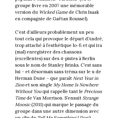
groupe livre en 2007 une mémorable
version du
Wicked Game
de Chris Isaak
en compagnie de Gaëtan Roussel).
C’est d’ailleurs probablement un peu
tout cela qui provoque le départ d’André,
trop attaché à l’esthétique lo-fi et qui ira
(mal) enregistrer des chansons
(excellentes) sur des 4-pistes à Berlin
sous le nom de Stanley Brinks. C’est sans
lui – et désormais sans tréma sur le u de
Herman Dune – que paraît
Next Year in
Zion
et son single
My Home Is Nowhere
Without You
qui rappelle tant le
Precious
Time
de Van Morrison. S’ensuit
Strange
Moosic
(2011) qui marque le passage du
groupe dans une autre dimension avec
un clip de
Tell Me Something I Don’t