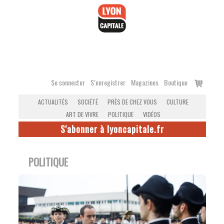
Accéder
au
contenu
Voir
Se connecter
S’enregistrer
Magazines
Boutique
le
ACTUALITÉS
SOCIÉTÉ
PRÈS DE CHEZ VOUS
CULTURE
panier
ART DE VIVRE
POLITIQUE
VIDÉOS
S'abonner à lyoncapitale.fr
POLITIQUE