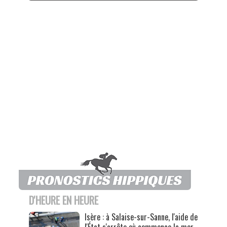
D'HEURE EN HEURE
Isère : à Salaise-sur-Sanne, l'aide de
l'État s'arrête où commence la mer